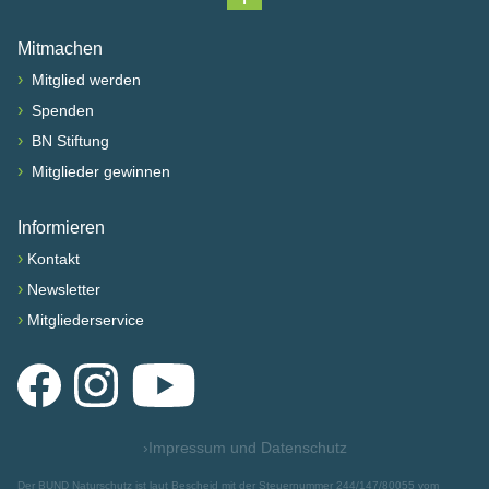
Nach oben scrollen
Mitmachen
›
Mitglied werden
›
Spenden
›
BN Stiftung
›
Mitglieder gewinnen
Informieren
›
Kontakt
›
Newsletter
›
Mitgliederservice
Facebook
Instagram
YouTube
›
Impressum und Datenschutz
Der BUND Naturschutz ist laut Bescheid mit der Steuernummer 244/147/80055 vom