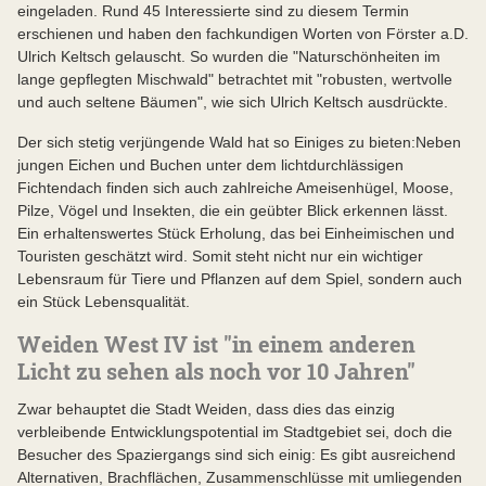
eingeladen. Rund 45 Interessierte sind zu diesem Termin
erschienen und haben den fachkundigen Worten von Förster a.D.
Ulrich Keltsch gelauscht. So wurden die "Naturschönheiten im
lange gepflegten Mischwald" betrachtet mit "robusten, wertvolle
und auch seltene Bäumen", wie sich Ulrich Keltsch ausdrückte.
Der sich stetig verjüngende Wald hat so Einiges zu bieten:Neben
jungen Eichen und Buchen unter dem lichtdurchlässigen
Fichtendach finden sich auch zahlreiche Ameisenhügel, Moose,
Pilze, Vögel und Insekten, die ein geübter Blick erkennen lässt.
Ein erhaltenswertes Stück Erholung, das bei Einheimischen und
Touristen geschätzt wird. Somit steht nicht nur ein wichtiger
Lebensraum für Tiere und Pflanzen auf dem Spiel, sondern auch
ein Stück Lebensqualität.
Weiden West IV ist "in einem anderen
Licht zu sehen als noch vor 10 Jahren"
Zwar behauptet die Stadt Weiden, dass dies das einzig
verbleibende Entwicklungspotential im Stadtgebiet sei, doch die
Besucher des Spaziergangs sind sich einig: Es gibt ausreichend
Alternativen, Brachflächen, Zusammenschlüsse mit umliegenden