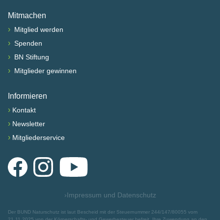
Mitmachen
›
Mitglied werden
›
Spenden
›
BN Stiftung
›
Mitglieder gewinnen
Informieren
›
Kontakt
›
Newsletter
›
Mitgliederservice
Facebook
Instagram
YouTube
›
Impressum und Datenschutz
Der BUND Naturschutz ist laut Bescheid mit der Steuernummer 244/147/80055 vom
21.11.2025 von der Körperschafts- und Gewerbesteuer befreit. Ihre Zuwendung an den