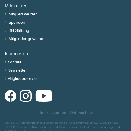
Mitmachen
›
Mitglied werden
›
Spenden
›
BN Stiftung
›
Mitglieder gewinnen
Informieren
›
Kontakt
›
Newsletter
›
Mitgliederservice
Facebook
Instagram
YouTube
›
Impressum und Datenschutz
Der BUND Naturschutz ist laut Bescheid mit der Steuernummer 244/147/80055 vom
21.11.2025 von der Körperschafts- und Gewerbesteuer befreit. Ihre Zuwendung an den